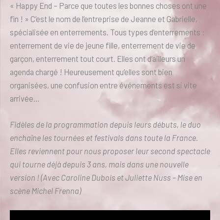
« Happy End – Parce que toutes les bonnes choses ont une
fin ! » C’est le nom de l’entreprise de Jeanne et Gabrielle,
spécialisée en enterrements. Tous types d’enterrements :
enterrement de vie de jeune fille, enterrement de vie de
garçon, enterrement tout court. Elles ont d’ailleurs un
agenda chargé ! Heureusement qu’elles sont bien
organisées, une confusion entre événements est si vite
arrivée…
Fidèles de la programmation depuis leurs débuts, le duo
enchaîne les tournées et festivals dans toute la France.
Elles reviennent pour nous proposer leur second spectacle
qui tourne déjà depuis 3 ans, mais dans une nouvelle
version ! (Avec Caroline Dubois et Juliette Nuss – Mise en
scène Michel Frenna)