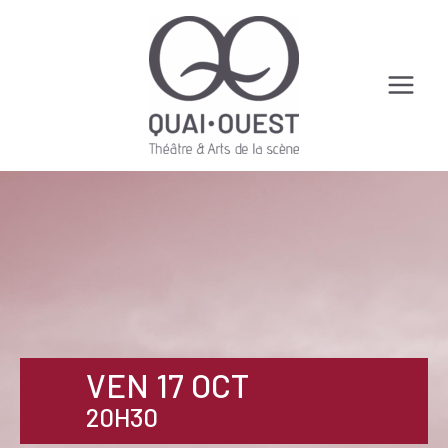
Aller
au
contenu
Main
Menu
VEN 17 OCT
20H30