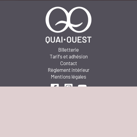
Billetterie
Tarifs et adhésion
Contact
Règlement intérieur
Mentions légales
N° licences : PLATESV-R-2024-001196/PLATESV-
R2024-001462/PLATESV-R2024-001461
Compagnie association loi 1901 subventionnée par le
Conseil Départemental, Saint-Brieuc agglomération et
la ville de Saint-Brieuc Agréé DDCS et Éducation