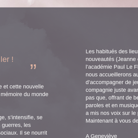
Les habitués des lieu
ler !
nouveautés (Jeanne e
l’académie Paul Le F
nous accueillerons aus
d’accompagner de jeu
e et cette nouvelle
compagnie juste avan
 la mémoire du monde
pas que, offrant de b
paroles et en musique
a mis nos voix sur le
ge, s’intensifie, se
Maintenant à vous d
s guerres, les
ciaux. Il se nourrit
A Geneviève