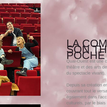
LA COM
SON TH
POCHE
Quai-Ouest est une c
théâtre et des arts de
du spectacle vivant).
Depuis sa création e
couvrant tout le versa
également dans l’acc
culturels, par le biai