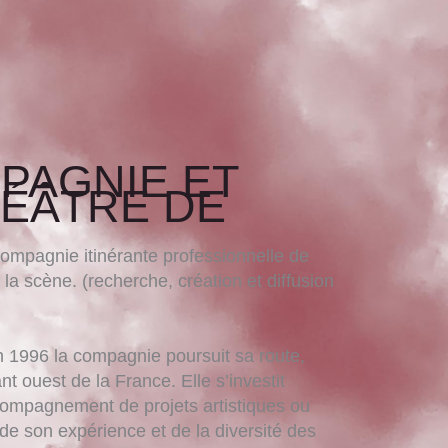
PAGNIE ET
ÉÂTRE DE
ompagnie itinérante professionnelle de
 la scène. (recherche, création et diffusion
n 1996 la compagnie poursuit sa route,
nt ouest de la France. Elle s’investit
ompagnement de projets artistiques ou
s de son expérience et de la diversité des