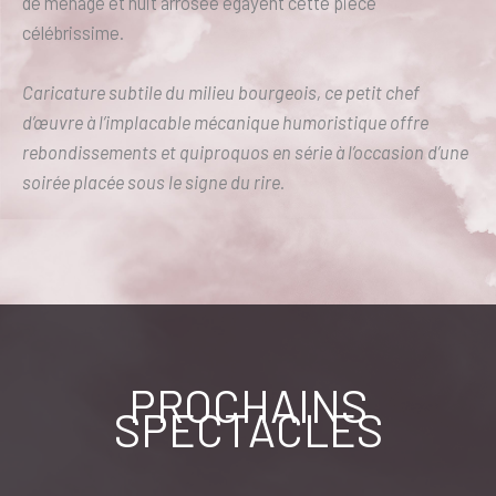
de ménage et nuit arrosée égayent cette pièce
célébrissime.
Caricature subtile du milieu bourgeois, ce petit chef
d’œuvre à l’implacable mécanique humoristique offre
rebondissements et quiproquos en série à l’occasion d’une
soirée placée sous le signe du rire.
PROCHAINS
SPECTACLES