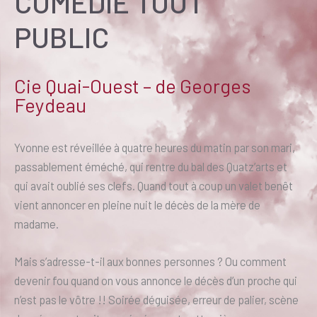
COMÉDIE TOUT
PUBLIC
Cie Quai-Ouest – de Georges
Feydeau
Yvonne est réveillée à quatre heures du matin par son mari,
passablement éméché, qui rentre du bal des Quatz’arts et
qui avait oublié ses clefs. Quand tout à coup un valet benêt
vient annoncer en pleine nuit le décès de la mère de
madame.
Mais s’adresse-t-il aux bonnes personnes ? Ou comment
devenir fou quand on vous annonce le décès d’un proche qui
n’est pas le vôtre !! Soirée déguisée, erreur de palier, scène