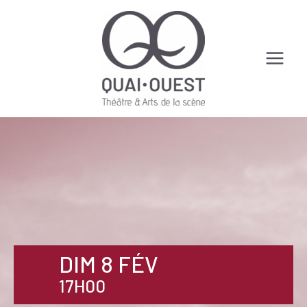
Aller
au
contenu
Main
Menu
DIM 8 FÉV
17H00